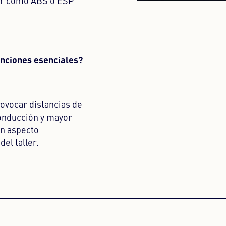
tor como ABS o ESP
unciones esenciales?
vocar distancias de
conducción y mayor
n aspecto
el taller.