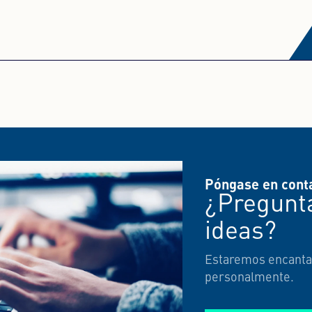
Póngase en cont
¿Pregunta
ideas?
Estaremos encanta
personalmente.