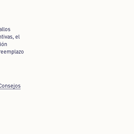
allos
tivas, el
ión
l reemplazo
“Consejos