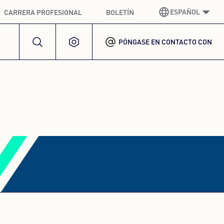
ESPAÑOL
CARRERA PROFESIONAL
BOLETÍN
PÓNGASE EN CONTACTO CON
ALEMÁN
GERMAN
INGLÉS
ENGLISH
ESPAÑOL
SPANISH
FRANCÉS
FRENCH
ITALIANO
ITALIAN
COREANO
KOREAN
POLACO
POLISH