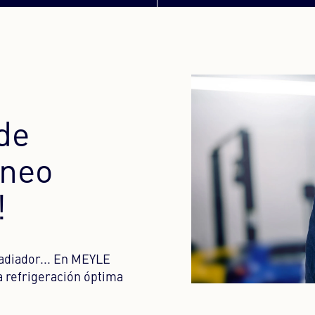
de
óneo
!
adiador... En MEYLE
a refrigeración óptima