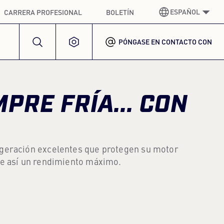
ESPAÑOL
CARRERA PROFESIONAL
BOLETÍN
PÓNGASE EN CONTACTO CON
ALEMÁN
GERMAN
INGLÉS
ENGLISH
PRE FRÍA... CON
ESPAÑOL
SPANISH
FRANCÉS
FRENCH
igeración excelentes que protegen su motor
ITALIANO
ITALIAN
ce así un rendimiento máximo.
COREANO
KOREAN
POLACO
POLISH