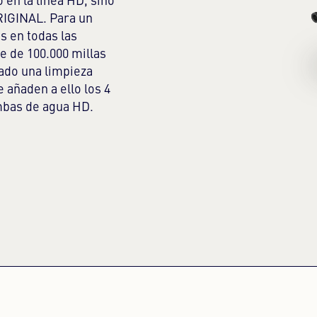
 en la línea HD, sino
RIGINAL. Para un
s en todas las
e de 100.000 millas
cado una limpieza
 añaden a ello los 4
mbas de agua HD.