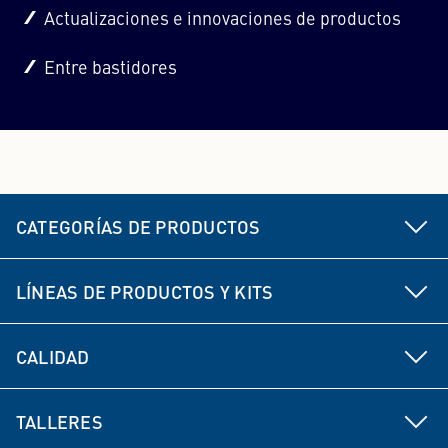
Actualizaciones e innovaciones de productos
Entre bastidores
CATEGORÍAS DE PRODUCTOS
Piezas del chasis y la dirección
LÍNEAS DE PRODUCTOS Y KITS
Freno
MEYLE HD
CALIDAD
Piezas de propulsión
MEYLE ORIGINAL
Desarrollo de productos
Piezas de suspensión y amortiguación
TALLERES
MEYLE PD
Experiencia del fabricante