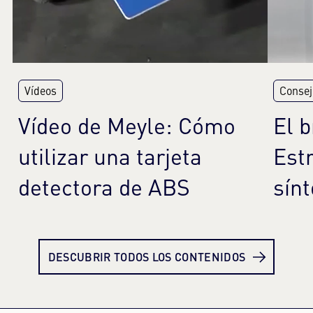
Vídeos
Consej
Vídeo de Meyle: Cómo
El b
utilizar una tarjeta
Est
detectora de ABS
sín
Más información
Más
DESCUBRIR TODOS LOS CONTENIDOS