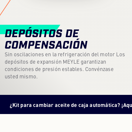
Centro de contenidos
Prensa
DEPÓSITOS DE
Carrera profesional
COMPENSACIÓN
Boletín
Sin oscilaciones en la refrigeración del motor Los
depósitos de expansión MEYLE garantizan
Idioma: Español
condiciones de presión estables. Convénzase
usted mismo.
 para cambiar aceite de caja automática? ¡Aquí tienes