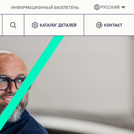
РУССКИЙ
ИНФОРМАЦИОННЫЙ БЮЛЛЕТЕНЬ
КАТАЛОГ ДЕТАЛЕЙ
КОНТАКТ
НЕМЕЦКИЙ
GERMAN
АНГЛИЙСКИЙ ЯЗЫК
ENGLISH
ИСПАНСКИЙ
SPANISH
ФРАНЦУЗСКИЙ
FRENCH
ИТАЛЬЯНСКИЙ
ITALIAN
КОРЕЙСКИЙ
KOREAN
ПОЛЬША
POLISH