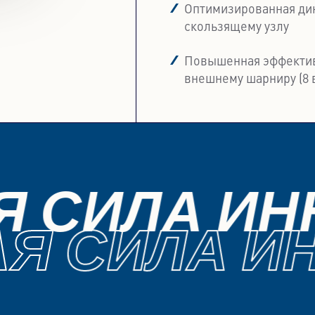
Оптимизированная ди
скользящему узлу
Повышенная эффектив
внешнему шарниру (8 
 СИЛА ИН
Я СИЛА ИН