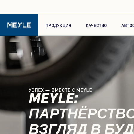
ПРОДУКЦИЯ
КАЧЕСТВО
АВТО
УСПЕХ — ВМЕСТЕ С MEYLE
MEYLE:
ПАРТНЁРСТВО
ВЗГЛЯД В БУ