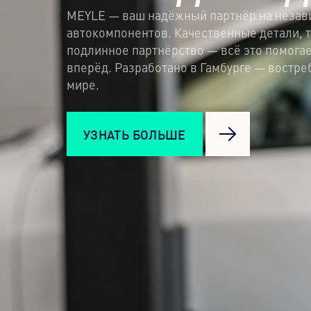
MEYLE — ваш надёжный партнёр на неза
автокомпонентов. Качественные детали, 
подлинное партнёрство — всё это помогае
вперёд. Разработано в Гамбурге — востре
мире.
УЗНАТЬ БОЛЬШЕ