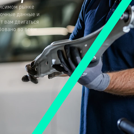
висимом рынке
точные данные и
т вам двигаться
бовано во всём