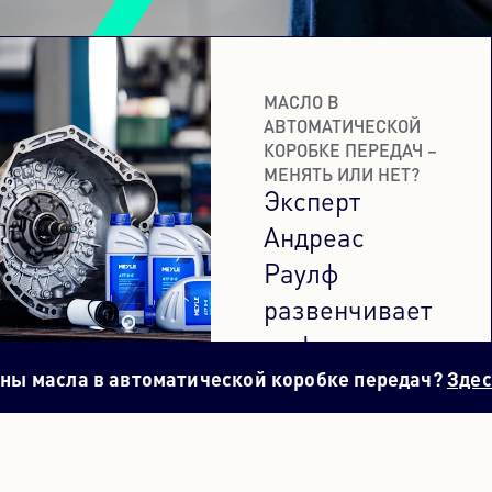
МАСЛО В
АВТОМАТИЧЕСКОЙ
КОРОБКЕ ПЕРЕДАЧ –
МЕНЯТЬ ИЛИ НЕТ?
Эксперт
Андреас
Раулф
развенчивает
мифы и
ены масла в автоматической коробке передач?
Здес
рассказывает,
почему
свежее масло