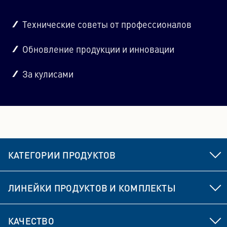
Технические советы от профессионалов
Обновление продукции и инновации
За кулисами
КАТЕГОРИИ ПРОДУКТОВ
Элементы ходовой части и рулевого управления
ЛИНЕЙКИ ПРОДУКТОВ И КОМПЛЕКТЫ
Тормоз
MEYLE HD
КАЧЕСТВО
Элементы привода