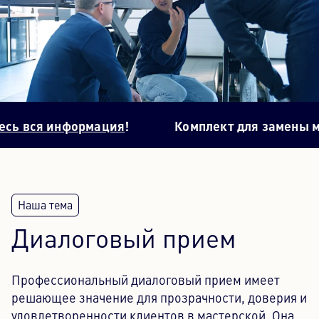
Контентный центр
Пресса
Карьера
 информация
!
Комплект для замены масла в 
Информационный бюллетень
Язык: Русский
Диалоговый прием
Профессиональный диалоговый прием имеет
решающее значение для прозрачности, доверия и
удовлетворенности клиентов в мастерской. Она