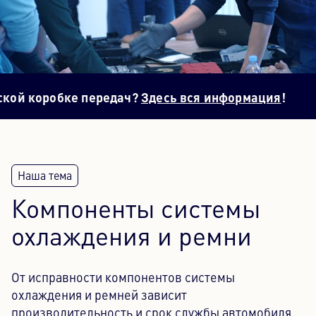
Контентный центр
Пресса
бке передач?
Здесь вся информация
!
Комплек
Карьера
Информационный бюллетень
Язык: Русский
Компоненты системы
охлаждения и ремни
От исправности компонентов системы
охлаждения и ремней зависит
производительность и срок службы автомобиля.