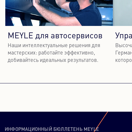
MEYLE для автосервисов
Упр
Наши интеллектуальные решения для
Высоча
мастерских: работайте эффективно,
Герман
добивайтесь идеальных результатов.
которо
Узнать больше
Узн
ИНФОРМАЦИОННЫЙ БЮЛЛЕТЕНЬ MEYLE