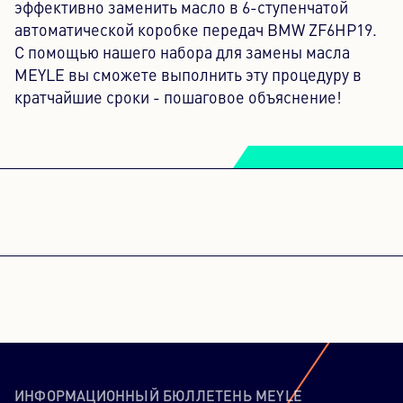
эффективно заменить масло в 6-ступенчатой
автоматической коробке передач BMW ZF6HP19.
С помощью нашего набора для замены масла
MEYLE вы сможете выполнить эту процедуру в
кратчайшие сроки - пошаговое объяснение!
ДЛЯ ЗАГРУЗКИ СЕРВИСА
YOUTUBE VIDEOS НАМ
НЕОБХОДИМО ВАШЕ
СОГЛАСИЕ!
Этот контент не разрешается загружать
из-за трекеров, которые не
ИНФОРМАЦИОННЫЙ БЮЛЛЕТЕНЬ MEYLE
раскрываются посетителю. Владелец