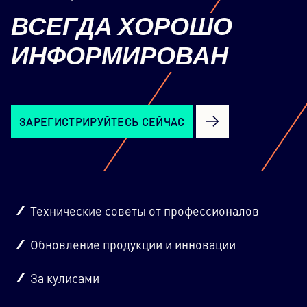
веб-сайта должен настроить его с
ВСЕГДА
ХОРОШО
помощью платформы управления
согласиями, чтобы добавить этот
ИНФОРМИРОВАН
контент в перечень используемых
технологий.
Powered by
Usercentrics Consent Management
Platform
ЗАРЕГИСТРИРУЙТЕСЬ СЕЙЧАС
Технические советы от профессионалов
Обновление продукции и инновации
За кулисами