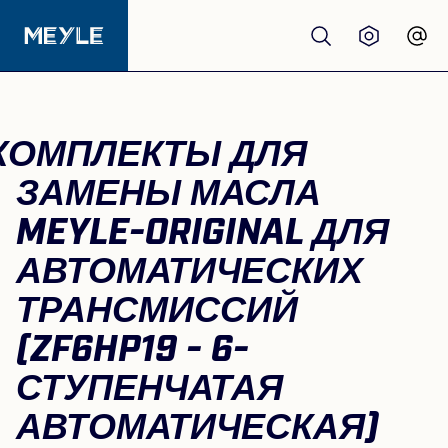
Продукция
КОМПЛЕКТЫ ДЛЯ
качество
ЗАМЕНЫ МАСЛА
MEYLE-ORIGINAL ДЛЯ
Автосервисы
АВТОМАТИЧЕСКИХ
Дистрибьюторы
ТРАНСМИССИЙ
(ZF6HP19 - 6-
О нас
СТУПЕНЧАТАЯ
АВТОМАТИЧЕСКАЯ)