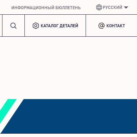
РУССКИЙ
ИНФОРМАЦИОННЫЙ БЮЛЛЕТЕНЬ
КАТАЛОГ ДЕТАЛЕЙ
КОНТАКТ
НЕМЕЦКИЙ
GERMAN
АНГЛИЙСКИЙ ЯЗЫК
ENGLISH
ИСПАНСКИЙ
SPANISH
ФРАНЦУЗСКИЙ
FRENCH
ИТАЛЬЯНСКИЙ
ITALIAN
КОРЕЙСКИЙ
KOREAN
ПОЛЬША
POLISH