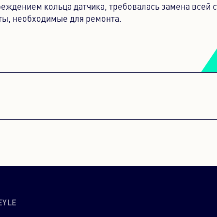
еждением кольца датчика, требовалась замена всей 
ты, необходимые для ремонта.
ЗАГРУЗКИ СЕРВИСА YOUTUBE VIDEO
НЕОБХОДИМО ВАШЕ СОГЛАСИЕ!
тент не разрешается загружать из-за трекеров, к
ся посетителю. Владелец веб-сайта должен наст
 платформы управления согласиями, чтобы добав
контент в перечень используемых технологий.
Powered by
Usercentrics Consent Management Platform
EYLE