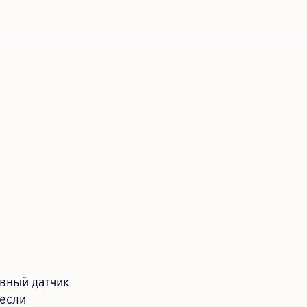
ПОРТУГАЛЬСКИЙ
PORTUGUESE
РУССКИЙ
RUSSIAN
УКРАИНА
UKRAINIAN
вный датчик
 если