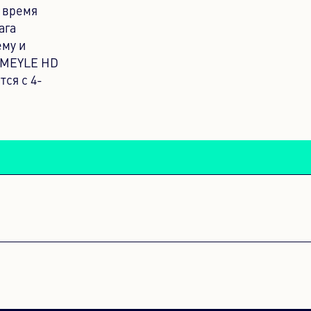
о время
ага
ему и
 MEYLE HD
тся с 4-
S НАМ
оторые не
роить его с