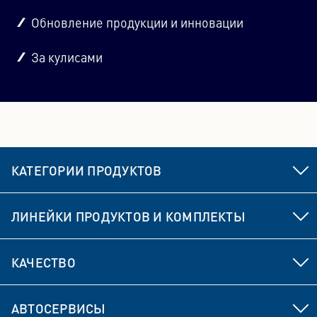
Обновление продукции и инновации
За кулисами
КАТЕГОРИИ ПРОДУКТОВ
Элементы ходовой части и рулевого управления
ЛИНЕЙКИ ПРОДУКТОВ И КОМПЛЕКТЫ
Тормоз
MEYLE HD
КАЧЕСТВО
Элементы привода
MEYLE ORIGINAL
Разработка продукта
Элементы подвески и системы амортизации
АВТОСЕРВИСЫ
MEYLE PD