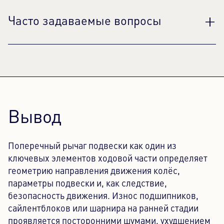
Часто задаваемые вопросы
Какую функцию выполняет поперечный рычаг
подвески?
Поперечный рычаг направляет колесо в подвеске
и передаёт продольные, поперечные и
тормозные усилия между стойкой колеса и
Вывод
кузовом автомобиля. Он обеспечивает заданное
положение колеса и играет важную роль в
сохранении курсовой устойчивости и
Поперечный рычаг подвески как один из
стабильности движения.
ключевых элементов ходовой части определяет
Как распознать изношенный поперечный рычаг
геометрию направления движения колёс,
подвески?
параметры подвески и, как следствие,
Типичными признаками являются стуки при
безопасность движения. Износ подшипников,
проезде неровностей, нечёткое рулевое
сайлентблоков или шарнира на ранней стадии
управление, лёгкий увод автомобиля в сторону и
проявляется посторонними шумами, ухудшением