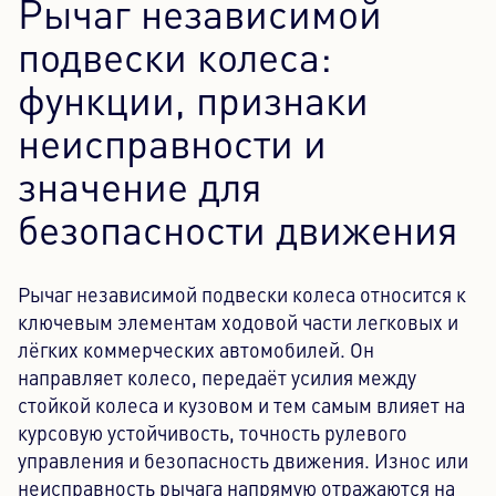
Рычаг независимой
Контентный центр
подвески колеса:
функции, признаки
Пресса
неисправности и
Карьера
значение для
Информационный бюллетень
безопасности движения
Язык: Русский
Рычаг независимой подвески колеса относится к
ключевым элементам ходовой части легковых и
лёгких коммерческих автомобилей. Он
направляет колесо, передаёт усилия между
стойкой колеса и кузовом и тем самым влияет на
курсовую устойчивость, точность рулевого
управления и безопасность движения. Износ или
неисправность рычага напрямую отражаются на