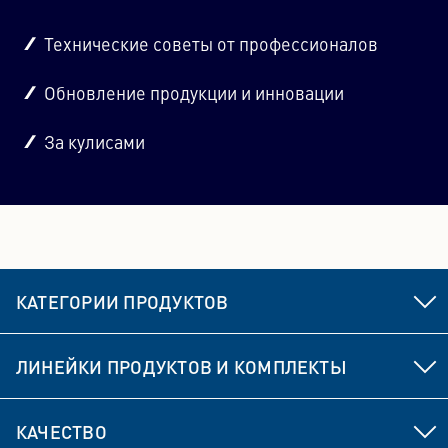
рулевой тяги, стойка стабилизатора, а также
ступичный подшипник и ступица колеса.
Технические советы от профессионалов
Обновление продукции и инновации
За кулисами
КАТЕГОРИИ ПРОДУКТОВ
Элементы ходовой части и рулевого управления
ЛИНЕЙКИ ПРОДУКТОВ И КОМПЛЕКТЫ
Тормоз
MEYLE HD
КАЧЕСТВО
Элементы привода