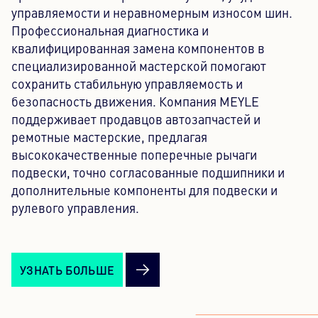
неравномерный износ шин. Вибрации при
управляемости и неравномерным износом шин.
торможении также могут указывать на износ
Профессиональная диагностика и
поперечного рычага, подшипников или шарнира.
квалифицированная замена компонентов в
Какие последствия может иметь неисправный
специализированной мастерской помогают
поперечный рычаг подвески?
сохранить стабильную управляемость и
Неисправный поперечный рычаг ухудшает
безопасность движения. Компания MEYLE
курсовую устойчивость, точность рулевого
поддерживает продавцов автозапчастей и
управления и общую стабильность автомобиля. В
ремотные мастерские, предлагая
долгосрочной перспективе это приводит к
высококачественные поперечные рычаги
неравномерному износу шин и повышенной
подвески, точно согласованные подшипники и
нагрузке на соседние элементы подвески.
дополнительные компоненты для подвески и
Можно ли ездить с неисправным поперечным
рулевого управления.
рычагом подвески?
Нет. При неисправном поперечном рычаге
автомобиль теряет контролируемое направление
УЗНАТЬ БОЛЬШЕ
колеса. Колесо больше не способно сохранять
заданное положение, что приводит к ухудшению