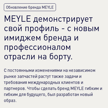
СОГЛАСИЕ!
Этот контент не разрешается загружать
MEYLE демонстрирует
из-за трекеров, которые не
раскрываются посетителю. Владелец
свой профиль - с новым
веб-сайта должен настроить его с
имиджем бренда и
помощью платформы управления
согласиями, чтобы добавить этот
профессионалом
контент в перечень используемых
отрасли на борту.
технологий.
Powered by
Usercentrics Consent Management
Platform
С постоянными изменениями на независимом
рынке запчастей растут также задачи и
требования международных клиентов и
партнеров. Чтобы сделать бренд MEYLE гибким и
гибким для будущего, был разработан новый
образ.