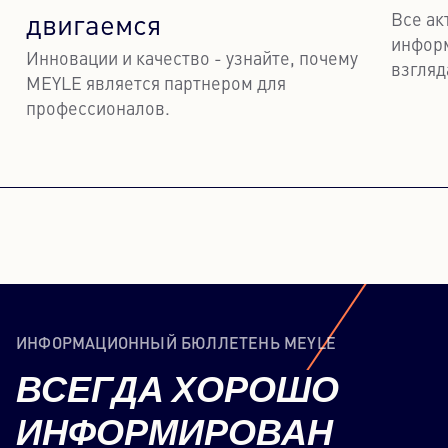
Все ак
двигаемся
информ
Инновации и качество - узнайте, почему
взгляд
MEYLE является партнером для
профессионалов.
Узнать больше
Узн
ИНФОРМАЦИОННЫЙ БЮЛЛЕТЕНЬ MEYLE
ВСЕГДА
ХОРОШО
ИНФОРМИРОВАН