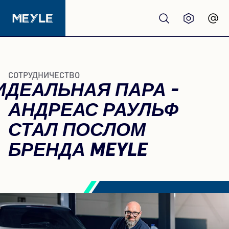
Продукция
СОТРУДНИЧЕСТВО
ИДЕАЛЬНАЯ ПАРА -
качество
АНДРЕАС РАУЛЬФ
Автосервисы
СТАЛ ПОСЛОМ
БРЕНДА MEYLE
Дистрибьюторы
О нас