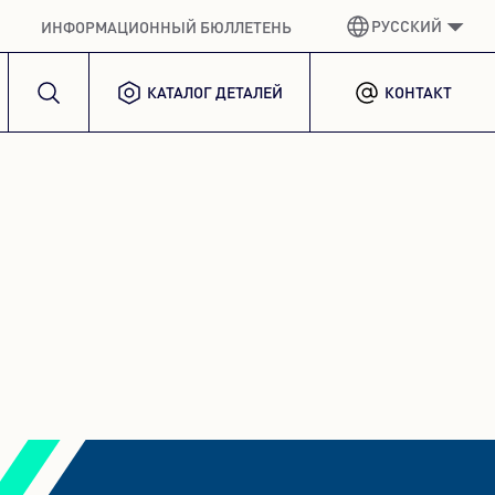
РУССКИЙ
ИНФОРМАЦИОННЫЙ БЮЛЛЕТЕНЬ
КАТАЛОГ ДЕТАЛЕЙ
КОНТАКТ
НЕМЕЦКИЙ
GERMAN
АНГЛИЙСКИЙ ЯЗЫК
ENGLISH
ИСПАНСКИЙ
SPANISH
ФРАНЦУЗСКИЙ
FRENCH
ИТАЛЬЯНСКИЙ
ITALIAN
КОРЕЙСКИЙ
KOREAN
ПОЛЬША
POLISH