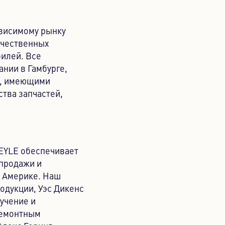
ависимому рынку
ачественных
билей. Все
ании в Гамбурге,
и, имеющими
тва запчастей,
EYLE обеспечивает
продажи и
й Америке. Наш
одукции, Уэс Дикенс
бучение и
ремонтным