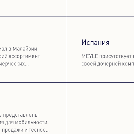
Узнать бо
Испания
иал в Малайзии
кий ассортимент
MEYLE присутствует 
ммерческих
своей дочерней ком
Узнать бо
е представлены
я для мобильности.
 продажи и тесное