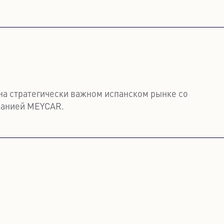
льше
на стратегически важном испанском рынке со
панией MEYCAR.
льше