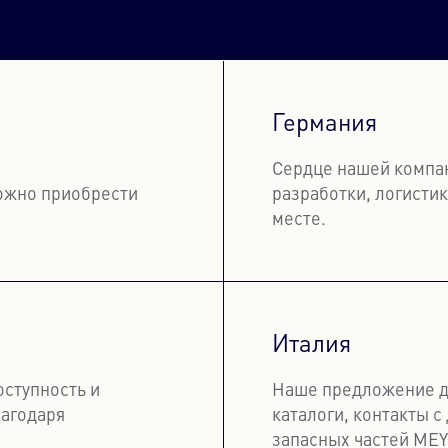
Германия
Сердце нашей компан
ожно приобрести
разработки, логисти
месте.
Узнать бо
Италия
оступность и
Наше предложение дл
агодаря
каталоги, контакты 
запасных частей MEY