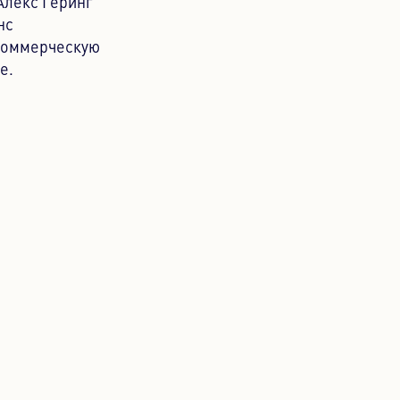
Алекс Геринг
нс
 коммерческую
е.