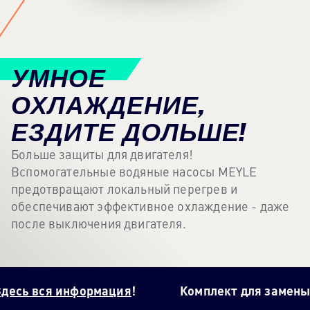
Контентный центр
Пресса
УМНОЕ
Карьера
ОХЛАЖДЕНИЕ,
Информационный бюллетень
ЕЗДИТЕ ДОЛЬШЕ!
Язык: Русский
Больше защиты для двигателя!
Вспомогательные водяные насосы MEYLE
предотвращают локальный перегрев и
обеспечивают эффективное охлаждение - даже
после выключения двигателя.
вся информация
!
Комплект для замены масла