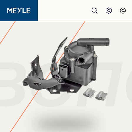
Продукция
качество
ВСП
Автосервисы
Дистрибьюторы
О нас