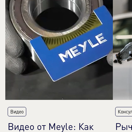
Видео
Консу
Видео от Meyle: Как
Рыч