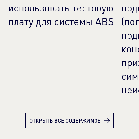
использовать тестовую
под
плату для системы ABS
(по
под
кон
при
сим
неи
Узнать больше
Узн
ОТКРЫТЬ ВСЕ СОДЕРЖИМОЕ