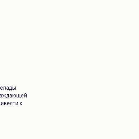
репады
хлаждающей
ивести к