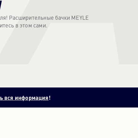
Я
ПОРТУГАЛЬСКИЙ
PORTUGUESE
еля! Расширительные бачки MEYLE
тесь в этом сами.
РУССКИЙ
RUSSIAN
УКРАИНА
UKRAINIAN
ь вся информация
!