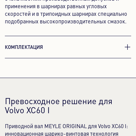
применения в шарнирах равных угловых
скоростей и в трипоидных шарнирах специально
подобранных высокопроизводительных смазок.
КОМПЛЕКТАЦИЯ
Быстрая установка
В комплект поставки входят все необходимые
крепёжные элементы, такие, как винты и шайбы,
что гарантирует эффективность и
Превосходное решение для
профессиональность выполнения установки. А
благодаря уникальной системе управления
Volvo XC60 I
данными MEYLE вы сможете быстро и
целенаправленно найти подходящий приводной
Приводной вал MEYLE ORIGINAL для Volvo XC60 I:
вал, значительно экономя время и повышая
инновационная шарико-винтовая технология