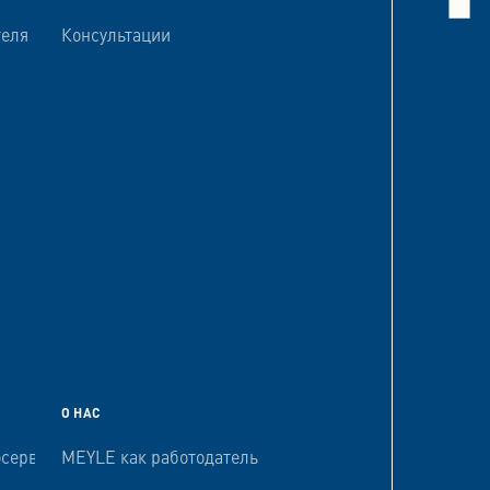
теля
Консультации
О НАС
осервисов
MEYLE как работодатель