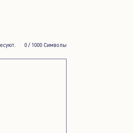
ПОРТУГАЛЬСКИЙ
PORTUGUESE
РУССКИЙ
RUSSIAN
есуют.
0
/ 1000 Символы
УКРАИНА
UKRAINIAN