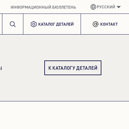
РУССКИЙ
ИНФОРМАЦИОННЫЙ БЮЛЛЕТЕНЬ
КАТАЛОГ ДЕТАЛЕЙ
КОНТАКТ
НЕМЕЦКИЙ
GERMAN
АНГЛИЙСКИЙ ЯЗЫК
ENGLISH
ИСПАНСКИЙ
SPANISH
К КАТАЛОГУ ДЕТАЛЕЙ
ы
ФРАНЦУЗСКИЙ
FRENCH
ИТАЛЬЯНСКИЙ
ITALIAN
КОРЕЙСКИЙ
KOREAN
ПОЛЬША
POLISH