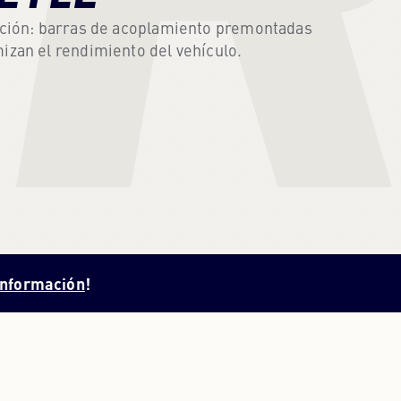
ección: barras de acoplamiento premontadas
PORTUGUÉS
PORTUGUESE
izan el rendimiento del vehículo.
RUSO
RUSSIAN
UCRANIANO
UKRAINIAN
 información
!