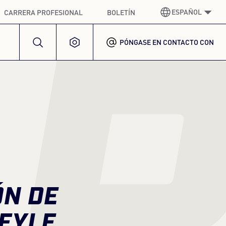
ESPAÑOL
CARRERA PROFESIONAL
BOLETÍN
R
PÓNGASE EN CONTACTO CON
ALEMÁN
GERMAN
INGLÉS
ENGLISH
ESPAÑOL
SPANISH
FRANCÉS
FRENCH
ITALIANO
ITALIAN
COREANO
ÓN DE
KOREAN
EYLE
POLACO
POLISH