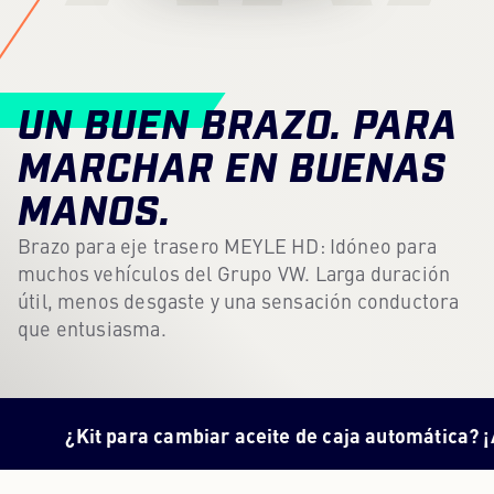
Centro de contenidos
Prensa
UN BUEN BRAZO. PARA
Carrera profesional
MARCHAR EN BUENAS
Boletín
MANOS.
Idioma: Español
Brazo para eje trasero MEYLE HD: Idóneo para
muchos vehículos del Grupo VW. Larga duración
útil, menos desgaste y una sensación conductora
que entusiasma.
t para cambiar aceite de caja automática? ¡Aquí tiene