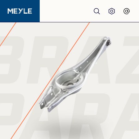
BRAZ
Productos
calidad
Talleres
PARA
Distribuidores
Quiénes somos