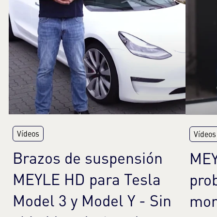
Vídeos
Vídeos
Brazos de suspensión
MEY
MEYLE HD para Tesla
pro
Model 3 y Model Y - Sin
mon