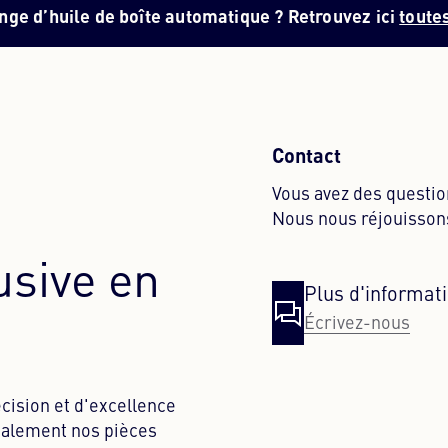
ange d’huile de boîte automatique ? Retrouvez ici
toutes
Contact
Vous avez des questio
Nous nous réjouissons
usive en
Plus d'informat
Écrivez-nous
cision et d'excellence
également nos pièces