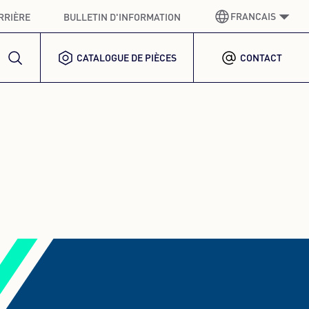
FRANCAIS
RRIÈRE
BULLETIN D'INFORMATION
CATALOGUE DE PIÈCES
CONTACT
ALLEMAND
GERMAN
ANGLAIS
ENGLISH
ESPAGNOL
SPANISH
FRANCAIS
FRENCH
ITALIENNE
ITALIAN
CORÉEN
KOREAN
POLONAIS
POLISH