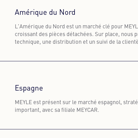
Amérique du Nord
L'Amérique du Nord est un marché clé pour MEYL
croissant des pièces détachées. Sur place, nous 
technique, une distribution et un suivi de la client
Unis et le Canada.
En savoir plus
Espagne
MEYLE est présent sur le marché espagnol, stra
important, avec sa filiale MEYCAR.
En savoir plus