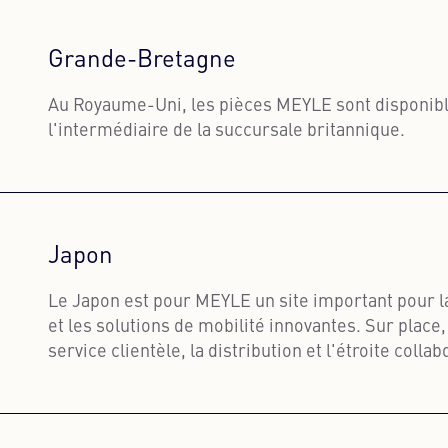
Grande-Bretagne
Au Royaume-Uni, les pièces MEYLE sont disponib
l'intermédiaire de la succursale britannique.
En savoir plus
Japon
Le Japon est pour MEYLE un site important pour la 
et les solutions de mobilité innovantes. Sur place
service clientèle, la distribution et l'étroite colla
partenaires de la région.
En savoir plus