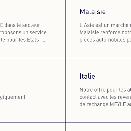
Malaisie
E dans le secteur
L'Asie est un marché 
proposons un service
Malaisie renforce no
èle pour les États-
pièces automobiles pou
utilitaires européens.
En savoir 
Italie
Notre offre pour les a
tégiquement
contact avec les reve
de rechange MEYLE a
En savoir 