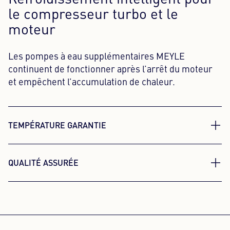
Refroidissement intelligent pour
le compresseur turbo et le
moteur
Les pompes à eau supplémentaires MEYLE
continuent de fonctionner après l’arrêt du moteur
et empêchent l’accumulation de chaleur.
TEMPÉRATURE GARANTIE
Température constante pour plus
QUALITÉ ASSURÉE
d’efficacité
Tests pratiques et en laboratoire
Le contrôle précis de la circulation du liquide de
exigeants pour plus de sécurité
refroidissement permet d’atteindre plus
rapidement la température de fonctionnement.