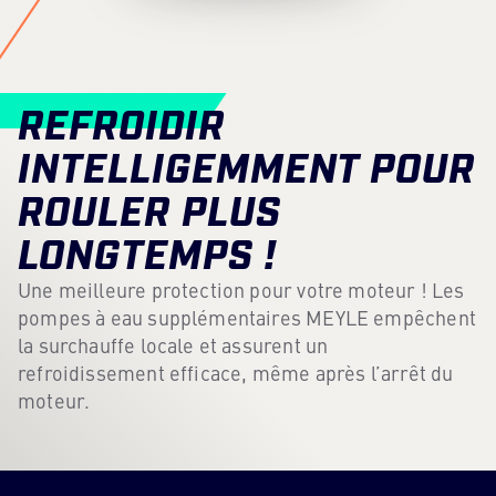
Hub de contenu
Presse
REFROIDIR
Carrière
INTELLIGEMMENT POUR
Bulletin d'information
ROULER PLUS
Langue: Francais
LONGTEMPS !
Une meilleure protection pour votre moteur ! Les
pompes à eau supplémentaires MEYLE empêchent
la surchauffe locale et assurent un
refroidissement efficace, même après l’arrêt du
moteur.