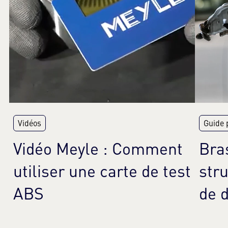
Vidéos
Guide 
Vidéo Meyle : Comment
Bra
utiliser une carte de test
stru
ABS
de d
En savoir plus
En 