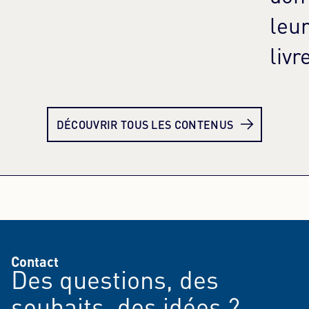
leu
livr
En savoir plus
En 
DÉCOUVRIR TOUS LES CONTENUS
Contact
Des questions, des