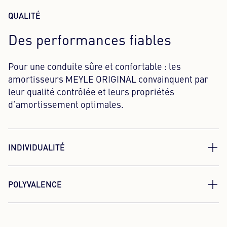
QUALITÉ
Des performances fiables
Pour une conduite sûre et confortable : les
amortisseurs MEYLE ORIGINAL convainquent par
leur qualité contrôlée et leurs propriétés
d’amortissement optimales.
INDIVIDUALITÉ
Adapté à votre véhicule
POLYVALENCE
La large gamme MEYLE propose l’amortisseur
Bien pensés et faciles à utiliser
adapté à de nombreux modèles et types de
en atelier
véhicules. Trouvez la meilleure solution pour votre