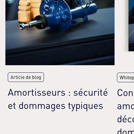
Article de blog
White
Amortisseurs : sécurité
Cons
et dommages typiques
amo
déc
dom