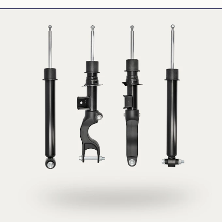
véhicule.
Les amortisseurs MEYLE sont solides, résistants et
livrés avec les vis nécessaires. Si nécessaire, des
accessoires adaptés comme des kits anti-
poussière sont également disponibles. Pour une
réparation totale !