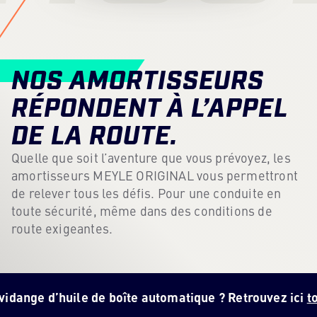
Hub de contenu
Presse
NOS AMORTISSEURS
Carrière
RÉPONDENT À L’APPEL
Bulletin d'information
DE LA ROUTE.
Langue: Francais
Quelle que soit l’aventure que vous prévoyez, les
amortisseurs MEYLE ORIGINAL vous permettront
de relever tous les défis. Pour une conduite en
toute sécurité, même dans des conditions de
route exigeantes.
d’huile de boîte automatique ? Retrouvez ici
toutes les 