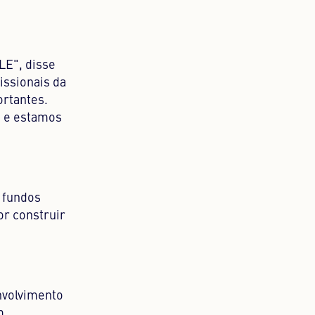
LE", disse
issionais da
ortantes.
, e estamos
 fundos
or construir
nvolvimento
m