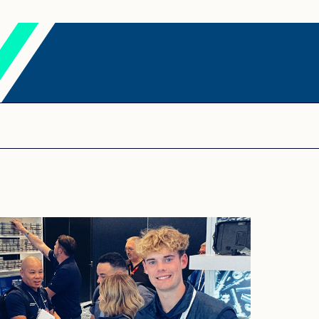
PORTUGUÊS
PORTUGUESE
RUSSO
RUSSIAN
UCRANIANO
UKRAINIAN