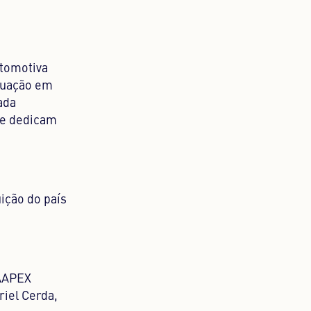
utomotiva
duação em
ada
se dedicam
uição do país
 AAPEX
iel Cerda,