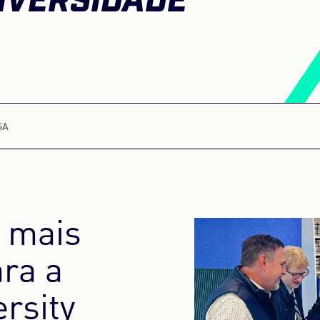
IVERSIDADE
SA
 mais
ra a
rsity