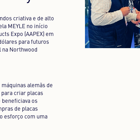
dos criativa e de alto
ela MEYLE no início
ucts Expo (AAPEX) em
dólares para futuros
l na Northwood
as máquinas alemãs de
para criar placas
 beneficiava os
mpras de placas
 o esforço com uma