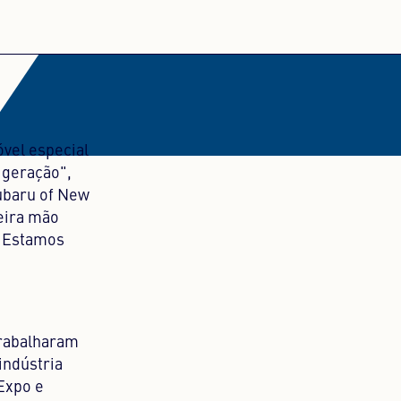
vel especial
 geração",
Subaru of New
eira mão
. Estamos
trabalharam
indústria
 Expo e