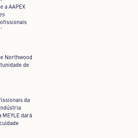
te a AAPEX
es
ofissionais
'
 de Northwood
rtunidade de
issionais da
indústria
da MEYLE dará
aculdade