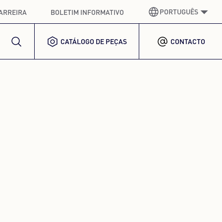
PORTUGUÊS
ARREIRA
BOLETIM INFORMATIVO
CATÁLOGO DE PEÇAS
CONTACTO
ALEMÃO
GERMAN
INGLÊS
ENGLISH
ESPANHOL
SPANISH
FRANCÊS
FRENCH
ITALIANO
ITALIAN
COREANO
KOREAN
POLACO
POLISH