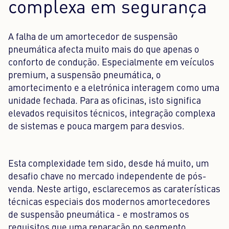
complexa em segurança
Centro de conteúdos
A falha de um amortecedor de suspensão
Imprensa
pneumática afecta muito mais do que apenas o
conforto de condução. Especialmente em veículos
Carreira
premium, a suspensão pneumática, o
amortecimento e a eletrónica interagem como uma
Boletim informativo
unidade fechada. Para as oficinas, isto significa
Língua: Português
elevados requisitos técnicos, integração complexa
de sistemas e pouca margem para desvios.
Esta complexidade tem sido, desde há muito, um
desafio chave no mercado independente de pós-
venda. Neste artigo, esclarecemos as caraterísticas
técnicas especiais dos modernos amortecedores
de suspensão pneumática - e mostramos os
requisitos que uma reparação no segmento