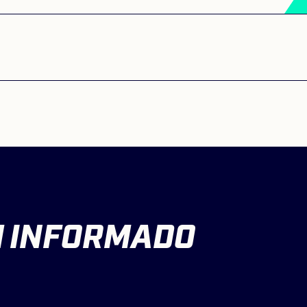
AMOS DO SEU CONSENTIMENTO PARA C
O SERVIÇO YOUTUBE VIDEOS!
itido carregar este conteúdo devido a rastreadores 
 ao visitante. O proprietário do website precisa de c
m o seu CMP para adicionar este conteúdo à lista de 
usadas.
Powered by
Usercentrics Consent Management Platform
M
INFORMADO