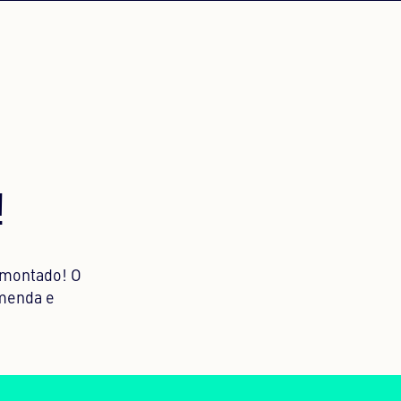
PORTUGUÊS
PORTUGUESE
RUSSO
RUSSIAN
UCRANIANO
UKRAINIAN
!
e montado! O
menda e