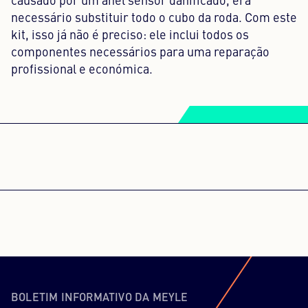
causado por um anel sensor danificado, era
necessário substituir todo o cubo da roda. Com este
kit, isso já não é preciso: ele inclui todos os
componentes necessários para uma reparação
profissional e económica.
PRECISAMOS DO SEU
CONSENTIMENTO PARA
CARREGAR O SERVIÇO YOUTUBE
VIDEOS!
Não é permitido carregar este conteúdo
devido a rastreadores que não são
BOLETIM INFORMATIVO DA MEYLE
divulgados ao visitante. O proprietário do