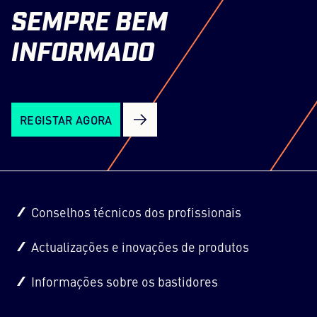
website precisa de configurar o website
SEMPRE
BEM
com o seu CMP para adicionar este
conteúdo à lista de tecnologias usadas.
INFORMADO
Powered by
Usercentrics Consent Management
Platform
REGISTAR AGORA
Conselhos técnicos dos profissionais
Actualizações e inovações de produtos
Informações sobre os bastidores