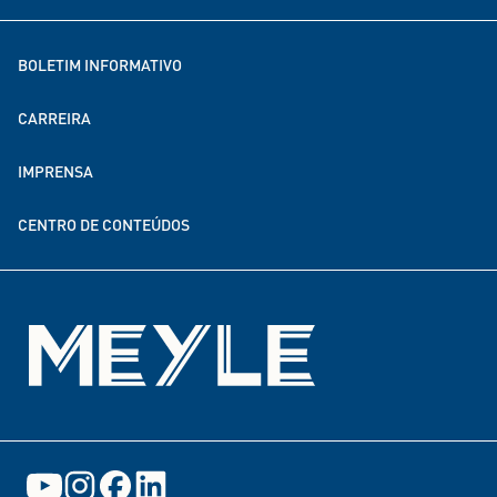
Aconselhamento
Soluções para a electromobilidade
MEYLE como empregador
BOLETIM INFORMATIVO
MEYLE no mundo todo
CARREIRA
Sustentabilidade
IMPRENSA
Parcerias de doação e financiamento
CENTRO DE CONTEÚDOS
Eventos