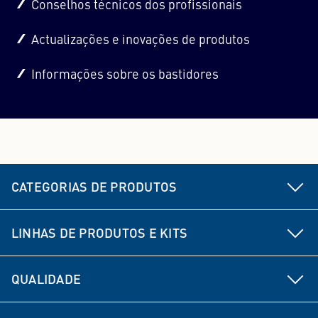
Conselhos técnicos dos profissionais
Actualizações e inovações de produtos
Informações sobre os bastidores
CATEGORIAS DE PRODUTOS
Peças de chassis e direção
LINHAS DE PRODUTOS E KITS
Travão
MEYLE HD
QUALIDADE
Peças de transmissão
MEYLE ORIGINAL
Desenvolvimento de produtos
Peças de suspensão e amortecimento