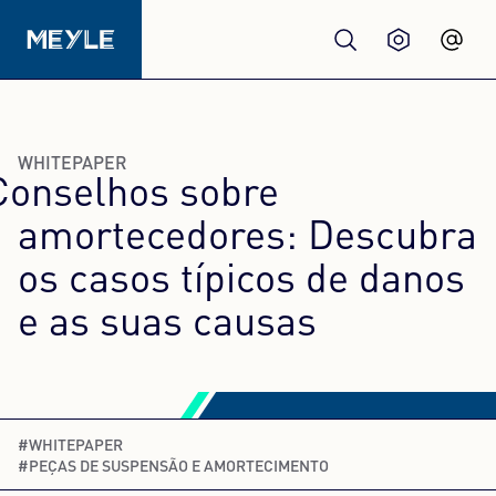
Produtos
WHITEPAPER
Conselhos sobre
Qualidade
amortecedores: Descubra
Oficinas
os casos típicos de danos
e as suas causas
Distribuidores
Sobre nós
#WHITEPAPER
#PEÇAS DE SUSPENSÃO E AMORTECIMENTO