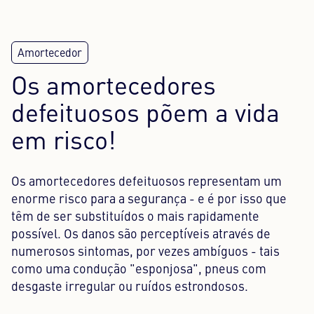
Centro de conteúdos
Imprensa
Os amortecedores
Carreira
defeituosos põem a vida
Boletim informativo
em risco!
Língua: Português
Os amortecedores defeituosos representam um
enorme risco para a segurança - e é por isso que
têm de ser substituídos o mais rapidamente
possível. Os danos são perceptíveis através de
numerosos sintomas, por vezes ambíguos - tais
como uma condução "esponjosa", pneus com
desgaste irregular ou ruídos estrondosos.