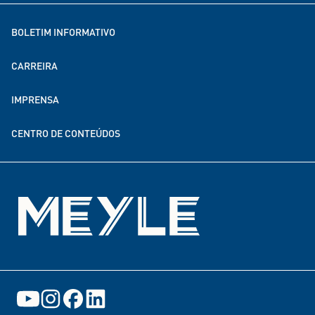
Soluções para a electromobilidade
MEYLE como empregador
BOLETIM INFORMATIVO
MEYLE no mundo todo
CARREIRA
Sustentabilidade
IMPRENSA
Parcerias de doação e financiamento
CENTRO DE CONTEÚDOS
Eventos