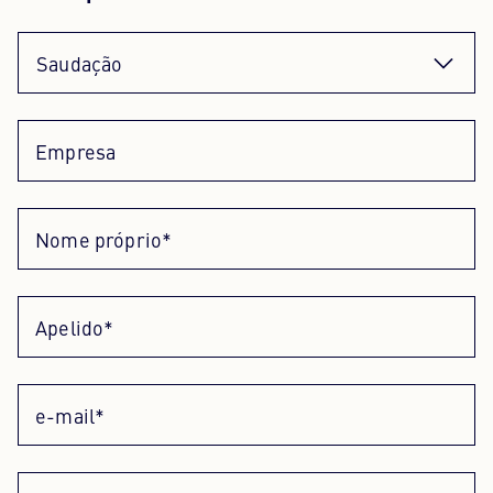
Senhor
Saudação
Abordagem neutra
Empresa
Nome próprio*
Apelido*
e-mail*