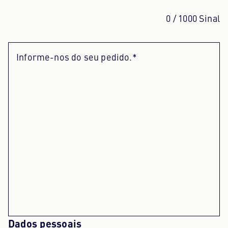
0
/ 1000 Sinal
Centro de conteúdos
Imprensa
Informe-nos do seu pedido.*
Carreira
Boletim informativo
Língua: Português
Senhora
Dados pessoais