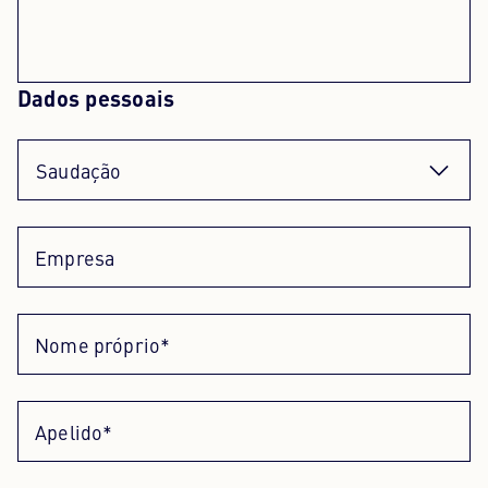
Senhora
Dados pessoais
Senhor
Saudação
Abordagem neutra
Empresa
Nome próprio*
Apelido*