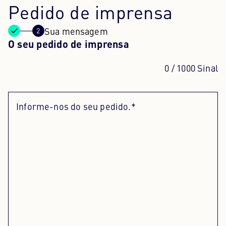
Pedido de imprensa
Centro de conteúdos
Sua mensagem
O seu pedido de imprensa
Imprensa
Carreira
0
/ 1000 Sinal
Boletim informativo
Informe-nos do seu pedido.*
Língua: Português