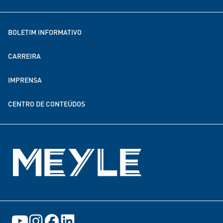
Aconselhamento
Soluções para a electromobilidade
MEYLE como empregador
BOLETIM INFORMATIVO
MEYLE no mundo todo
CARREIRA
Sustentabilidade
IMPRENSA
Parcerias de doação e financiamento
CENTRO DE CONTEÚDOS
Eventos