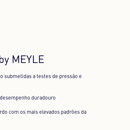
 by MEYLE
o submetidas a testes de pressão e
4 anos de garantia
ecificação adequada do óleo no MEYLE
m desempenho duradouro
ordo com os mais elevados padrões da
ade através de qualidade testada