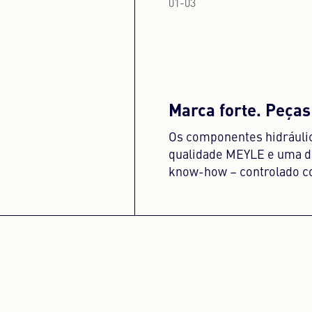
01
-
03
Marca forte. Peças
Os componentes hidráuli
qualidade MEYLE e uma di
know-how – controlado c