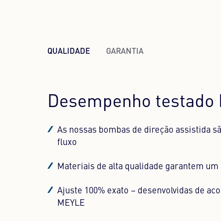
QUALIDADE
GARANTIA
Desempenho testado
As nossas bombas de direção assistida sã
Componentes hidráulicos MEYLE HD com 
fluxo
Proteção contra falha total graças à esp
Materiais de alta qualidade garantem u
KIT
Ajuste 100% exato – desenvolvidas de ac
Quando utilizado corretamente: durabilid
MEYLE