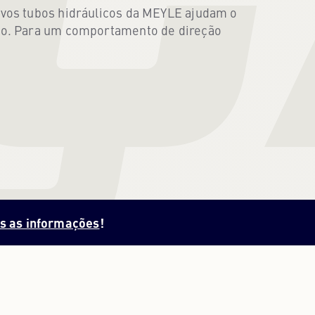
ivos tubos hidráulicos da MEYLE ajudam o
PORTUGUÊS
ulo. Para um comportamento de direção
PORTUGUESE
RUSSO
RUSSIAN
UCRANIANO
UKRAINIAN
s as informações
!