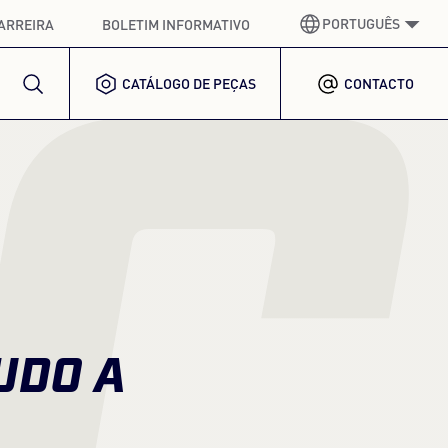
PORTUGUÊS
ARREIRA
BOLETIM INFORMATIVO
Ç
CATÁLOGO DE PEÇAS
CONTACTO
ALEMÃO
GERMAN
INGLÊS
ENGLISH
ESPANHOL
SPANISH
FRANCÊS
FRENCH
ITALIANO
ITALIAN
UDO A
COREANO
KOREAN
POLACO
POLISH