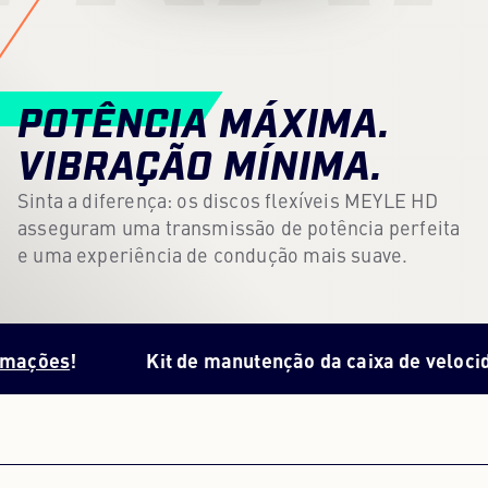
Centro de conteúdos
Imprensa
POTÊNCIA MÁXIMA.
Carreira
VIBRAÇÃO MÍNIMA.
Boletim informativo
Sinta a diferença: os discos flexíveis MEYLE HD
asseguram uma transmissão de potência perfeita
Língua: Português
e uma experiência de condução mais suave.
s
!
Kit de manutenção da caixa de velocidades a