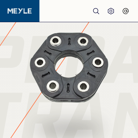
PEÇ
Produtos
Qualidade
Oficinas
TRA
Distribuidores
Sobre nós