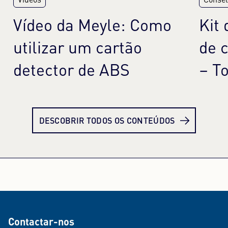
Vídeos
Consel
Vídeo da Meyle: Como
Kit
utilizar um cartão
de 
detector de ABS
– T
Saiba mais
Sai
DESCOBRIR TODOS OS CONTEÚDOS
Contactar-nos