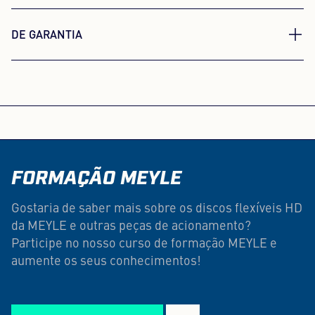
DE GARANTIA
4 anos de garantia. Conduzir
sem preocupações
Com a garantia de 4 anos dos discos flexíveis
MEYLE HD, estará do lado seguro. Se, mesmo
assim, surgir algum problema, beneficiará de uma
FORMAÇÃO MEYLE
resolução rápida e sem complicações da situação.
Gostaria de saber mais sobre os discos flexíveis HD
da MEYLE e outras peças de acionamento?
Participe no nosso curso de formação MEYLE e
aumente os seus conhecimentos!