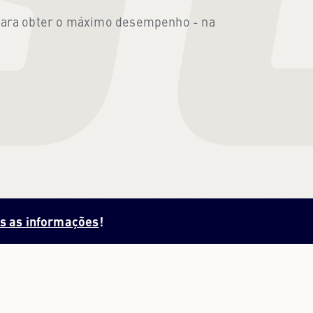
 para obter o máximo desempenho - na
PORTUGUÊS
PORTUGUESE
RUSSO
RUSSIAN
UCRANIANO
UKRAINIAN
s as informações
!