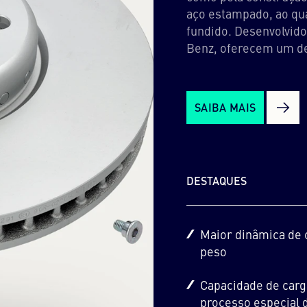
aço estampado, ao qua
fundido. Desenvolvid
Benz, oferecem um d
SAIBA MAIS
DESTAQUES
Maior dinâmica de
peso
Capacidade de car
processo especial d