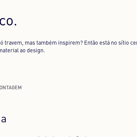
co.
só travem, mas também inspirem? Então está no sítio ce
aterial ao design.
ONTAGEM
da