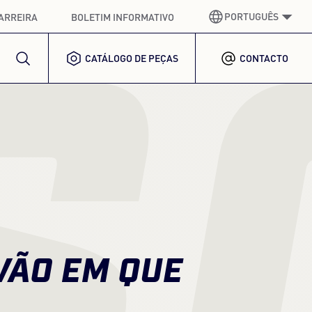
PORTUGUÊS
ARREIRA
BOLETIM INFORMATIVO
S
CATÁLOGO DE PEÇAS
CONTACTO
ALEMÃO
GERMAN
INGLÊS
ENGLISH
ESPANHOL
SPANISH
FRANCÊS
FRENCH
ITALIANO
ITALIAN
COREANO
VÃO EM QUE
KOREAN
POLACO
POLISH