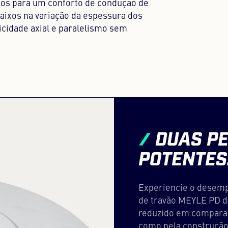
dos para um conforto de condução de
baixos na variação da espessura dos
icidade axial e paralelismo sem
DUAS PE
POTENTES
Experiencie o desemp
de travão MEYLE PD d
reduzido em comparaç
como pela construção