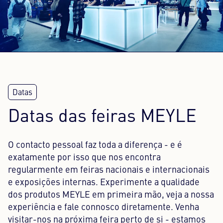
Centro de conteúdos
Imprensa
Carreira
Boletim informativo
Língua: Português
Datas das feiras MEYLE
O contacto pessoal faz toda a diferença - e é
exatamente por isso que nos encontra
regularmente em feiras nacionais e internacionais
e exposições internas. Experimente a qualidade
dos produtos MEYLE em primeira mão, veja a nossa
experiência e fale connosco diretamente. Venha
visitar-nos na próxima feira perto de si - estamos