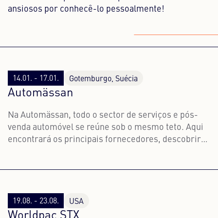
ansiosos por conhecê-lo pessoalmente!
14.01. - 17.01.
Gotemburgo, Suécia
Automässan
Na Automässan, todo o sector de serviços e pós-
venda automóvel se reúne sob o mesmo teto. Aqui
encontrará os principais fornecedores, descobrirá
novos produtos e soluções e obterá informações de
especialistas e seminários inspiradores.
19.08. - 23.08.
USA
Worldpac STX