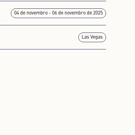
PORTUGUÊS
04 de novembro - 06 de novembro de 2025
PORTUGUESE
RUSSO
RUSSIAN
Las Vegas
UCRANIANO
UKRAINIAN