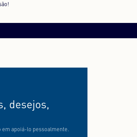
são!
, desejos,
o em apoiá-lo pessoalmente.