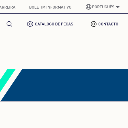
PORTUGUÊS
ARREIRA
BOLETIM INFORMATIVO
CATÁLOGO DE PEÇAS
CONTACTO
ALEMÃO
GERMAN
INGLÊS
ENGLISH
ESPANHOL
SPANISH
FRANCÊS
FRENCH
ITALIANO
ITALIAN
COREANO
KOREAN
POLACO
POLISH