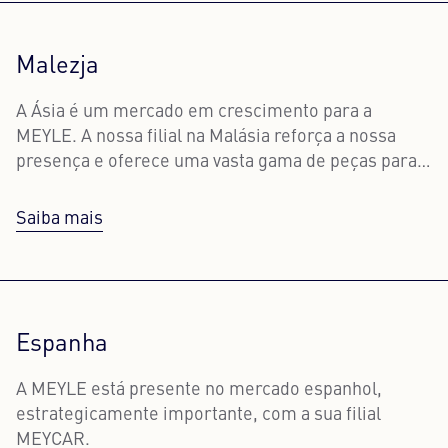
Malezja
A Ásia é um mercado em crescimento para a
MEYLE. A nossa filial na Malásia reforça a nossa
presença e oferece uma vasta gama de peças para
automóveis de passageiros e veículos comerciais
europeus.
Saiba mais
Espanha
A MEYLE está presente no mercado espanhol,
estrategicamente importante, com a sua filial
MEYCAR.