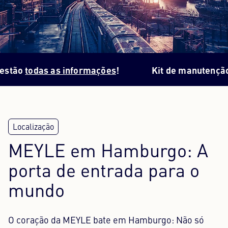
Centro de conteúdos
Imprensa
o
todas as informações
!
Kit de manutenção da c
Carreira
Boletim informativo
Língua: Português
MEYLE em Hamburgo: A
porta de entrada para o
mundo
O coração da MEYLE bate em Hamburgo: Não só