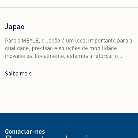
Japão
Para a MEYLE, o Japão é um local importante para a
qualidade, precisão e soluções de mobilidade
inovadoras. Localmente, estamos a reforçar o
serviço ao cliente, as vendas e a estreita
cooperação com os parceiros na região.
Saiba mais
Contactar-nos