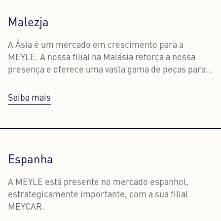
Malezja
A Ásia é um mercado em crescimento para a
MEYLE. A nossa filial na Malásia reforça a nossa
presença e oferece uma vasta gama de peças para
automóveis de passageiros e veículos comerciais
europeus.
Saiba mais
Espanha
A MEYLE está presente no mercado espanhol,
estrategicamente importante, com a sua filial
MEYCAR.