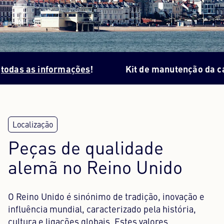
Centro de conteúdos
Imprensa
s as informações
!
Kit de manutenção da caixa 
Carreira
Boletim informativo
Língua: Português
Peças de qualidade
alemã no Reino Unido
O Reino Unido é sinónimo de tradição, inovação e
influência mundial, caracterizado pela história,
cultura e ligações globais. Estes valores