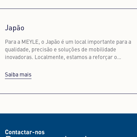
Japão
Para a MEYLE, o Japão é um local importante para a
qualidade, precisão e soluções de mobilidade
inovadoras. Localmente, estamos a reforçar o
serviço ao cliente, as vendas e a estreita
cooperação com os parceiros na região.
Saiba mais
Contactar-nos