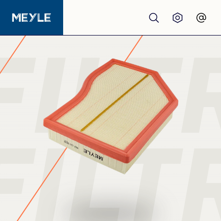
FILT
Productos
calidad
Talleres
FILT
Distribuidores
Quiénes somos