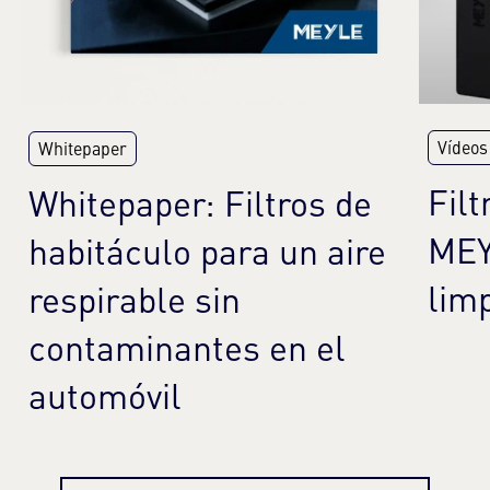
Vídeos
Whitepaper
Filt
Whitepaper: Filtros de
MEY
habitáculo para un aire
limp
respirable sin
contaminantes en el
automóvil
Más información
Más