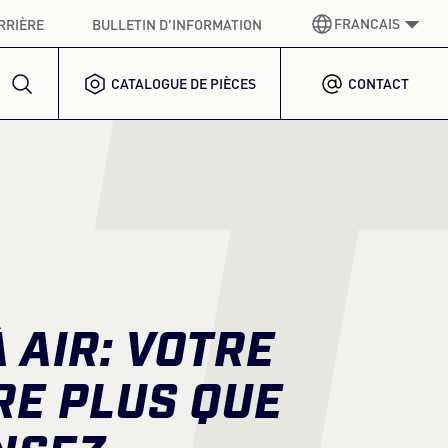
FRANCAIS
RRIÈRE
BULLETIN D'INFORMATION
L
CATALOGUE DE PIÈCES
CONTACT
ALLEMAND
GERMAN
ANGLAIS
ENGLISH
ESPAGNOL
SPANISH
FRANCAIS
FRENCH
ITALIENNE
ITALIAN
 AIR: VOTRE
CORÉEN
KOREAN
RE PLUS QUE
POLONAIS
POLISH