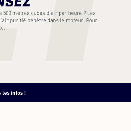
NSEZ
PORTUGAIS
PORTUGUESE
à 500 mètres cubes d’air par heure ? Les
 l’air purifié pénètre dans le moteur. Pour
te.
RUSSE
RUSSIAN
UKRAINIEN
UKRAINIAN
 les infos
!