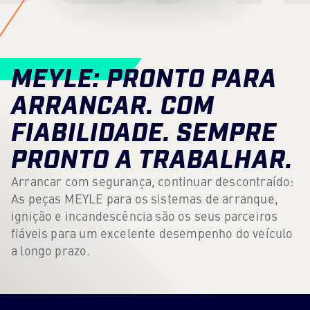
Centro de conteúdos
Imprensa
MEYLE: PRONTO PARA
Carreira
ARRANCAR. COM
Boletim informativo
FIABILIDADE. SEMPRE
Língua: Português
PRONTO A TRABALHAR.
Arrancar com segurança, continuar descontraído:
As peças MEYLE para os sistemas de arranque,
ignição e incandescência são os seus parceiros
fiáveis para um excelente desempenho do veículo
a longo prazo.