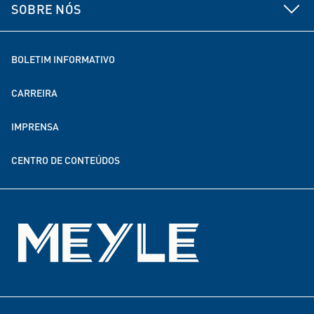
Electronics
SOBRE NÓS
Aconselhamento
Soluções para a electromobilidade
MEYLE como empregador
BOLETIM INFORMATIVO
MEYLE no mundo todo
CARREIRA
Sustentabilidade
IMPRENSA
Parcerias de doação e financiamento
CENTRO DE CONTEÚDOS
Eventos