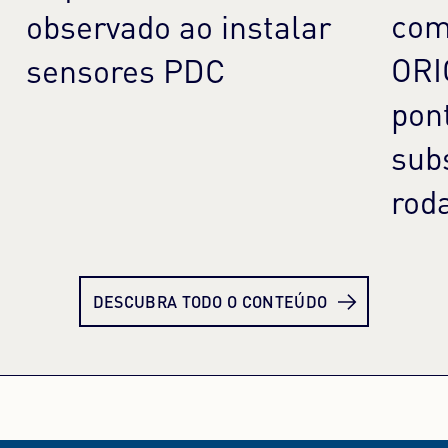
com
observado ao instalar
ORI
sensores PDC
pon
sub
rod
Saiba mais
Sai
DESCUBRA TODO O CONTEÚDO