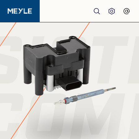
SIST
Produtos
Qualidade
Oficinas
COM
Distribuidores
Sobre nós