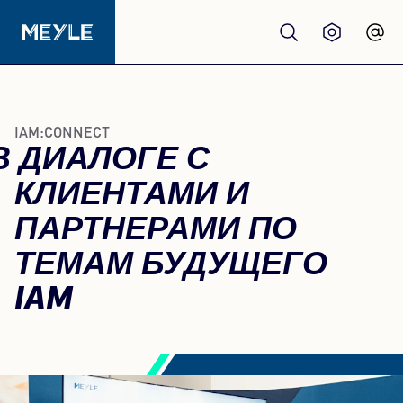
Продукция
IAM:CONNECT
В ДИАЛОГЕ С
качество
КЛИЕНТАМИ И
Автосервисы
ПАРТНЕРАМИ ПО
ТЕМАМ БУДУЩЕГО
Дистрибьюторы
IAM
О нас