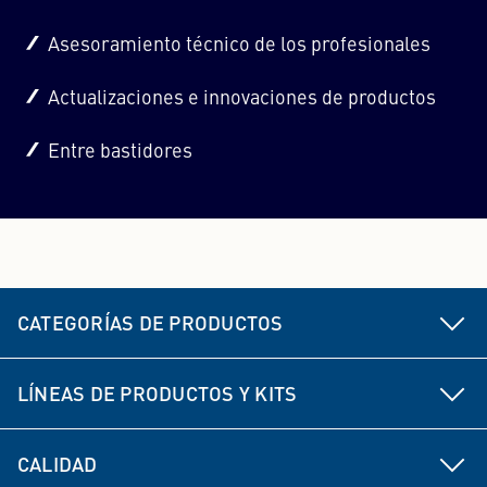
Asesoramiento técnico de los profesionales
Actualizaciones e innovaciones de productos
Entre bastidores
CATEGORÍAS DE PRODUCTOS
Piezas del chasis y la dirección
LÍNEAS DE PRODUCTOS Y KITS
Freno
MEYLE HD
CALIDAD
Piezas de propulsión