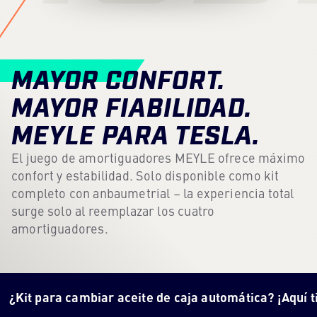
Centro de contenidos
Prensa
MAYOR CONFORT.
Carrera profesional
MAYOR FIABILIDAD.
Boletín
MEYLE PARA TESLA.
Idioma: Español
El juego de amortiguadores MEYLE ofrece máximo
confort y estabilidad. Solo disponible como kit
completo con anbaumetrial – la experiencia total
surge solo al reemplazar los cuatro
amortiguadores.
ra cambiar aceite de caja automática? ¡Aquí tienes
tod