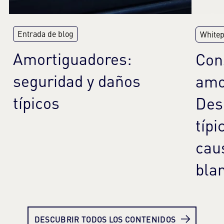
Entrada de blog
White
Amortiguadores:
Con
seguridad y daños
amo
típicos
Des
típi
cau
bla
Más información
Más
DESCUBRIR TODOS LOS CONTENIDOS