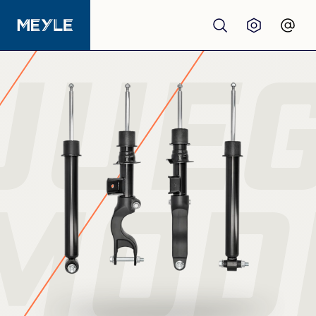
JUE
Productos
calidad
Talleres
MODE
Distribuidores
Quiénes somos