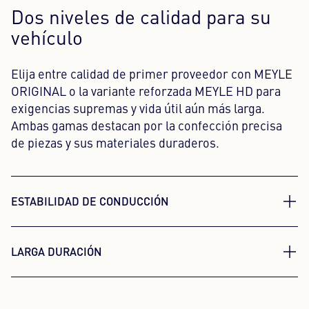
Dos niveles de calidad para su
vehículo
Elija entre calidad de primer proveedor con MEYLE
ORIGINAL o la variante reforzada MEYLE HD para
exigencias supremas y vida útil aún más larga.
Ambas gamas destacan por la confección precisa
de piezas y sus materiales duraderos.
ESTABILIDAD DE CONDUCCIÓN
Para una sensación de
LARGA DURACIÓN
conducción segura y controlada
Invierta en fiabilidad a largo
Los soportes MEYLE de amortiguador garantizan
plazo