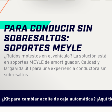
Centro de contenidos
Prensa
PARA CONDUCIR SIN
Carrera profesional
SOBRESALTOS:
Boletín
SOPORTES MEYLE
Idioma: Español
¿Ruidos molestos en el vehículo? La solución está
en soportes MEYLE de amortiguador. Calidad y
larga vida útil para una experiencia conductora sin
sobresaltos.
ra cambiar aceite de caja automática? ¡Aquí tienes
tod