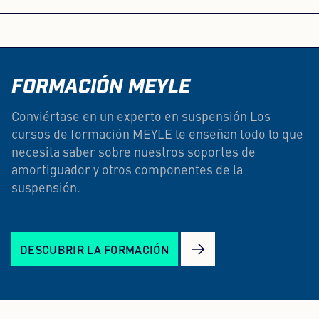
circulación óptima y una dirección precisa, lo que
supone más seguridad y comodidad en cualquier
Gracias a sus valiosos materiales y su diseño
situación al volante.
óptimo, los soportes de amortiguador MEYLE
ofrecen particular resistencia contra el desgaste y
FORMACIÓN MEYLE
la corrosión.
Conviértase en un experto en suspensión Los
cursos de formación MEYLE le enseñan todo lo que
necesita saber sobre nuestros soportes de
amortiguador y otros componentes de la
suspensión.
DESCUBRIR LA FORMACIÓN