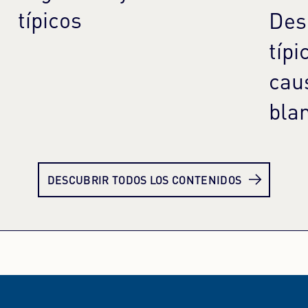
típicos
Des
típi
cau
bla
Más información
Más
DESCUBRIR TODOS LOS CONTENIDOS