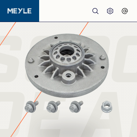
SOP
Productos
calidad
Talleres
DE 
Distribuidores
Quiénes somos