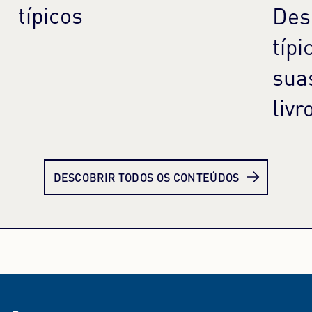
típicos
Des
típi
sua
livr
Saiba mais
Sai
DESCOBRIR TODOS OS CONTEÚDOS