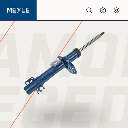
AMO
Produtos
Qualidade
Oficinas
ECE
Distribuidores
Sobre nós