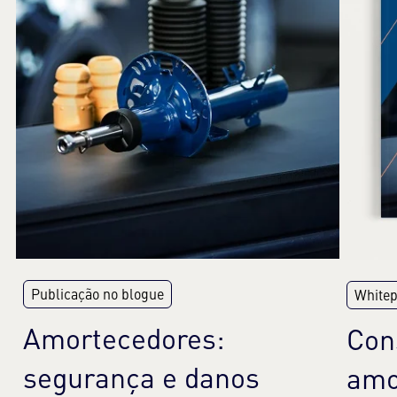
Publicação no blogue
White
Amortecedores:
Con
segurança e danos
amo