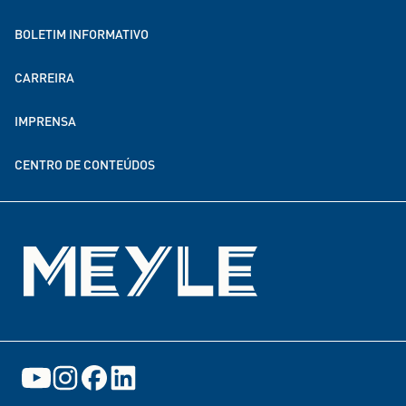
Soluções para a electromobilidade
MEYLE como empregador
BOLETIM INFORMATIVO
MEYLE no mundo todo
CARREIRA
Sustentabilidade
IMPRENSA
Parcerias de doação e financiamento
CENTRO DE CONTEÚDOS
Eventos