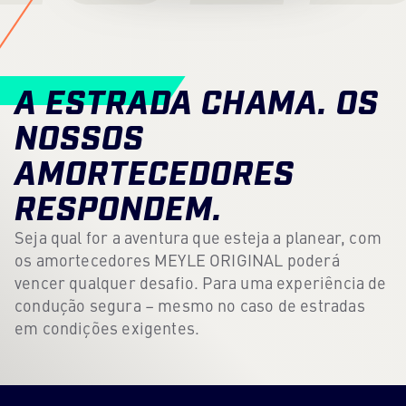
Centro de conteúdos
Imprensa
A ESTRADA CHAMA. OS
Carreira
NOSSOS
Boletim informativo
AMORTECEDORES
Língua: Português
RESPONDEM.
Seja qual for a aventura que esteja a planear, com
os amortecedores MEYLE ORIGINAL poderá
vencer qualquer desafio. Para uma experiência de
condução segura – mesmo no caso de estradas
em condições exigentes.