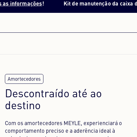
ormações
!
Kit de manutenção da caixa de veloc
Descontraído até ao
destino
Com os amortecedores MEYLE, experienciará o
comportamento preciso e a aderência ideal à