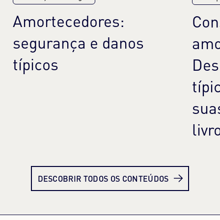
Amortecedores:
Con
segurança e danos
amo
típicos
Des
típi
sua
livr
Saiba mais
Sai
DESCOBRIR TODOS OS CONTEÚDOS