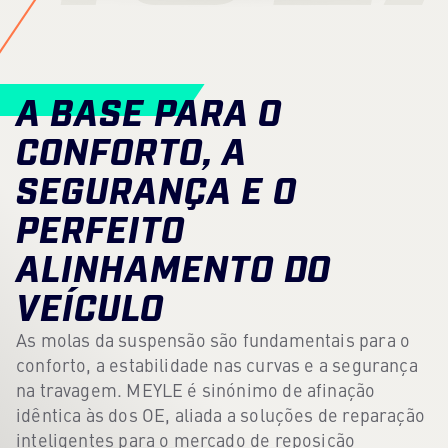
Centro de conteúdos
Imprensa
A BASE PARA O
Carreira
CONFORTO, A
Boletim informativo
SEGURANÇA E O
Língua: Português
PERFEITO
ALINHAMENTO DO
VEÍCULO
As molas da suspensão são fundamentais para o
conforto, a estabilidade nas curvas e a segurança
na travagem. MEYLE é sinónimo de afinação
idêntica às dos OE, aliada a soluções de reparação
inteligentes para o mercado de reposição