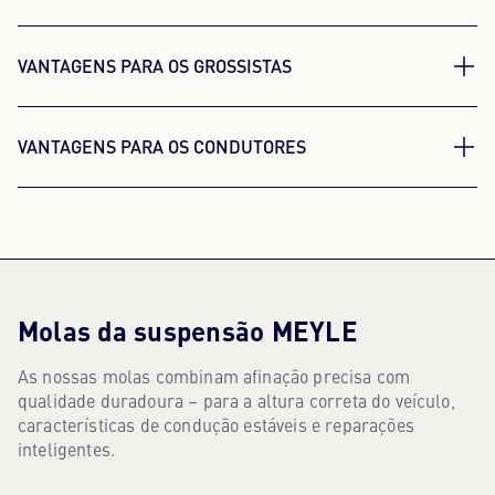
VANTAGENS PARA OS GROSSISTAS
Estrutura de gama inteligente, com ampla
VANTAGENS PARA OS CONDUTORES
cobertura de mercado. Menos variantes,
identificação clara e disponibilidade fiável facilitam
Comportamento em estrada claramente mais
o armazenamento e o planeamento.
estável, elevada adequação ao uso quotidiano e
proteção duradoura contra a corrosão – para uma
reparação ajustada ao valor atual do veículo, sem
compromissos.
Molas da suspensão MEYLE
As nossas molas combinam afinação precisa com
MOLAS DA SUSPENSÃO MEYLE
qualidade duradoura – para a altura correta do veículo,
características de condução estáveis e reparações
inteligentes.