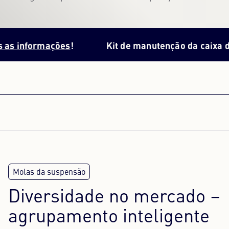
rmações
!
Kit de manutenção da caixa de veloci
Diversidade no mercado –
agrupamento inteligente