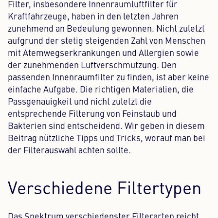
Filter, insbesondere Innenraumluftfilter für
Kraftfahrzeuge, haben in den letzten Jahren
Content Hub
zunehmend an Bedeutung gewonnen. Nicht zuletzt
aufgrund der stetig steigenden Zahl von Menschen
Presse
mit Atemwegserkrankungen und Allergien sowie
Karriere
der zunehmenden Luftverschmutzung. Den
passenden Innenraumfilter zu finden, ist aber keine
Newsletter
einfache Aufgabe. Die richtigen Materialien, die
Passgenauigkeit und nicht zuletzt die
Sprache: Deutsch
entsprechende Filterung von Feinstaub und
Bakterien sind entscheidend. Wir geben in diesem
Beitrag nützliche Tipps und Tricks, worauf man bei
der Filterauswahl achten sollte.
Verschiedene Filtertypen
Das Spektrum verschiedenster Filterarten reicht