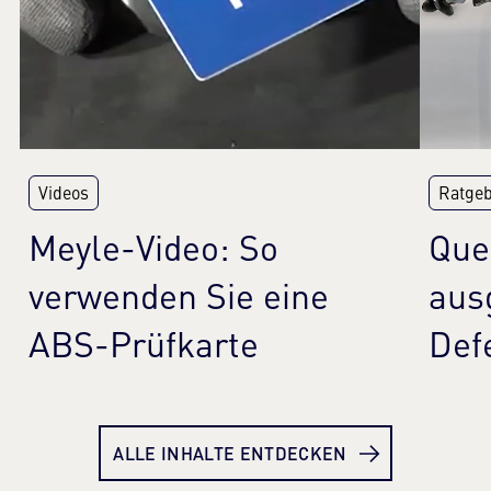
Videos
Ratge
Meyle-Video: So
Que
verwenden Sie eine
aus
ABS-Prüfkarte
Def
Mehr erfahren
Meh
ALLE INHALTE ENTDECKEN