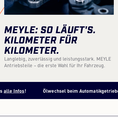
Content Hub
Presse
MEYLE: SO LÄUFT'S.
Karriere
KILOMETER FÜR
Newsletter
KILOMETER.
Sprache: Deutsch
Langlebig, zuverlässig und leistungsstark. MEYLE
Antriebsteile – die erste Wahl für Ihr Fahrzeug.
Ölwechsel beim Automatikgetriebe? Hier gibt e