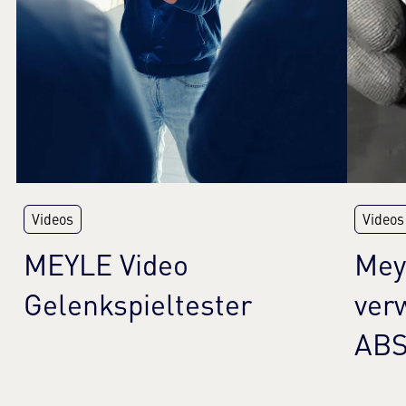
Videos
Videos
MEYLE Video
Mey
Gelenkspieltester
ver
ABS
Mehr erfahren
Meh