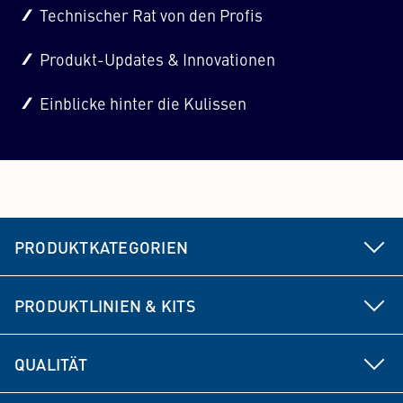
Technischer Rat von den Profis
Produkt-Updates & Innovationen
Einblicke hinter die Kulissen
PRODUKTKATEGORIEN
Fahrwerks- & Lenkungsteile
PRODUKTLINIEN & KITS
Bremse
MEYLE HD
QUALITÄT
Antriebsteile
MEYLE ORIGINAL
Produktentwicklung