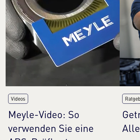
Videos
Ratge
Meyle-Video: So
Get
verwenden Sie eine
All