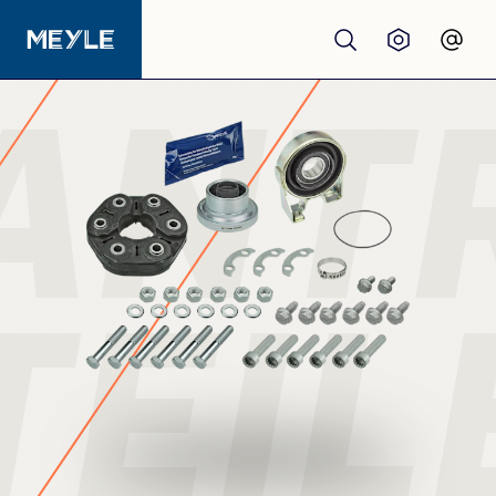
ANT
Produkte
Qualität
Werkstätten
TEIL
Großhandel
Über Uns