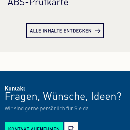
ABS-Prüfkarte
Mehr erfahren
Meh
ALLE INHALTE ENTDECKEN
Kontakt
Fragen, Wünsche, Ideen?
Wir sind gerne persönlich für Sie da.
KONTAKT AUFNEHMEN