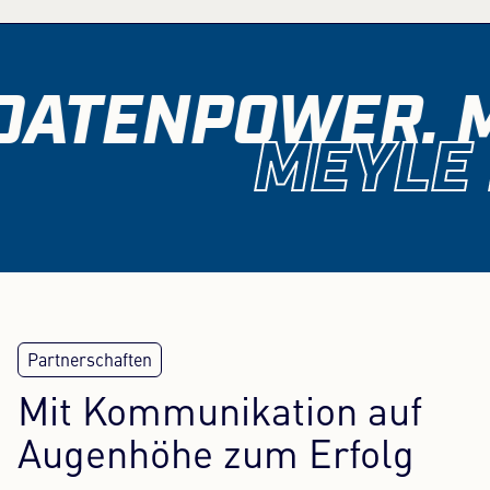
PIES™ zur Verfügung. Über die Austauschplattform
"PDM Automotive" stellen wir unsere
Informationen dem Netzwerk und damit dem
DATENPOWER. 
lokalen Markt zur Verfügung.
Wir setzen uns kontinuierlich dafür ein, die
MEYLE
Standards zu verbessern und die Qualität unserer
Daten auch auf diesem Markt zu etablieren. Zu
diesem Zweck pflegen wir einen regelmäßigen
Austausch mit der Auto Care Association, dem
nordamerikanischen Pendant von TecAlliance.
M
it Kommunikation auf
Augenhöhe zum Erfolg