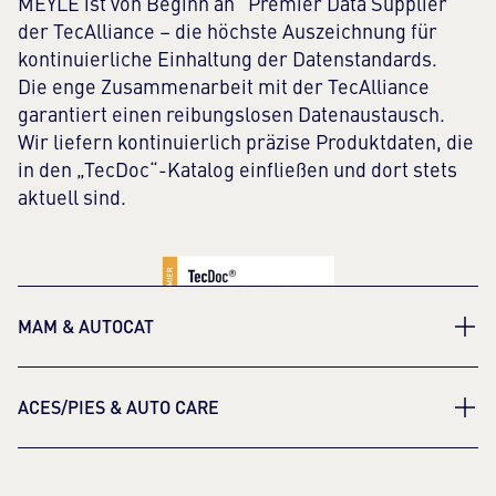
MEYLE ist von Beginn an "Premier Data Supplier"
der TecAlliance – die höchste Auszeichnung für
kontinuierliche Einhaltung der Datenstandards.
Die enge Zusammenarbeit mit der TecAlliance
garantiert einen reibungslosen Datenaustausch.
Wir liefern kontinuierlich präzise Produktdaten, die
in den „TecDoc“-Katalog einfließen und dort stets
aktuell sind.
MAM & AUTOCAT
Für die Märkte in UK stellen wir unsere Daten
ACES/PIES & AUTO CARE
ebenfalls in gewohnt höchster Qualität bereit. Über
den Softwareanbieter MAM fließen unsere TecDoc-
Auf dem nordamerikanischen Markt stellen wir
Datensätze in den UK-Katalog „Autocat“ ein.
unsere Daten dem lokalen Standard ACES® and