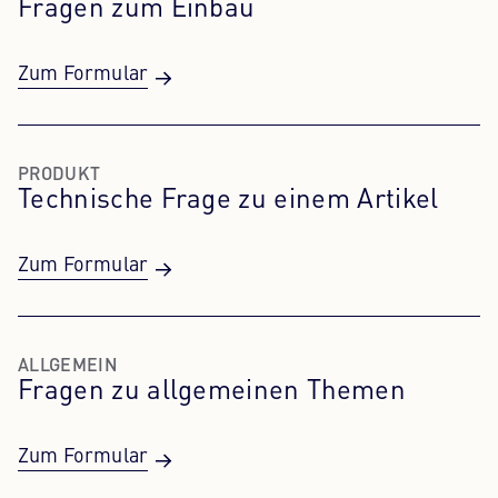
Fragen zum Einbau
Content Hub
Zum Formular
Presse
Karriere
PRODUKT
Technische Frage zu einem Artikel
Newsletter
Sprache: Deutsch
Zum Formular
ALLGEMEIN
Fragen zu allgemeinen Themen
Zum Formular